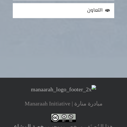
التعاون
مبادرة منارة | Manaraah Initiative
هذا المُصنَف مرخص بموجب
رخصة المشاع