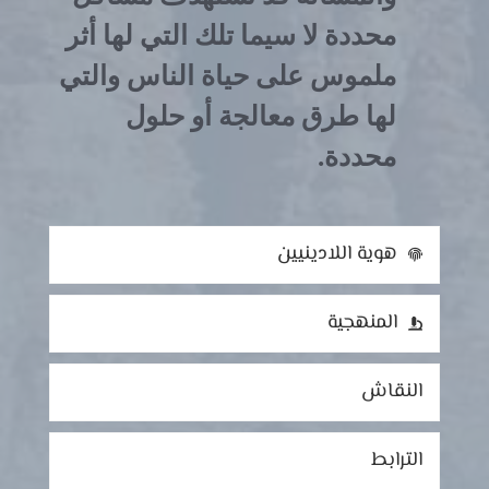
محددة لا سيما تلك التي لها أثر
ملموس على حياة الناس والتي
لها طرق معالجة أو حلول
محددة.
هوية اللادينيين
المنهجية
النقاش
الترابط