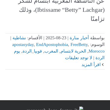
عن الناشطة المغربية ابتسام لشكر
(Ibtissame “Betty” Lachgar)، وذلك
تزامنًا
بواسطة
أخبار منارة
|
23-08-2025
|
الأقسام:
نشاطية
|
الوسوم:
,
FreeBetty
,
EndApostophobia
,
apostasyday
Morocco
,
الحرية لابتسام
,
المغرب
,
فوبيا_الردة
,
يوم
الردة
|
لا توجد تعليقات
‫اقرأ المزيد