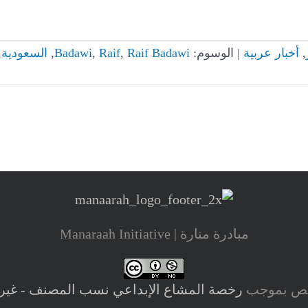
,
أخبار عربية
|
الوسوم:
Raif Badawi
,
Raif
,
Badawi
,
السعودية
,
مبادرة منارة | Manaraah Initiative
رخص بموجب
رخصة المشاع الإبداعي نسب المصنف - غير تجاري 0