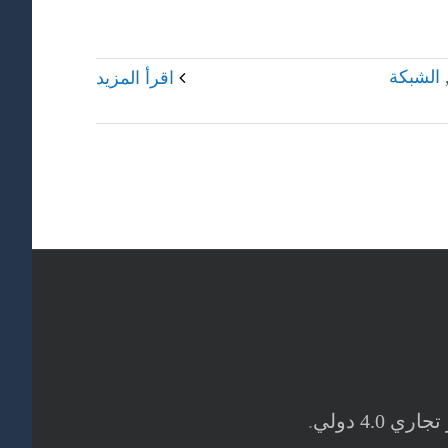
الشبكة
‫اقرأ المزيد
4. دولي
.